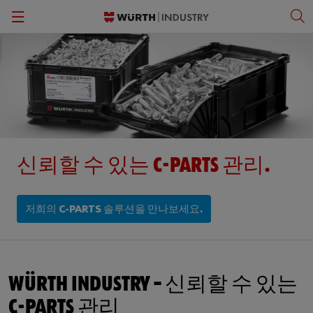
Back
Back
Back
Back
간반 솔루션
패스너
뷔르트 비즈니스 아카데미
한국어
품질 관리
작업 안전 보호 용품
문화
English
보관 관리
공구
신뢰할 수 있는 C-PARTS 관리.
키팅 및 조립
전문 제품 및 정밀 조립 부품
저희의 C-PARTS 솔루션을 만나보세요.
ORSY®자판기
소형 전기 부품
작업장 솔루션
WÜRTH INDUSTRY – 신뢰할 수 있는
C-파트 정보
C-PARTS 관리