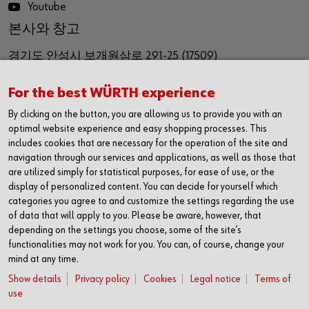
Youtube
본사와 창고
경기도 안성시 보개원삼로 291-25 (17509)
291-25, Bagaewonsam-ro, Bagae-myeon,
For the best WÜRTH experience
Anseong-si, Gyeinggi-do
By clicking on the button, you are allowing us to provide you with an
Republic of Korea (17509)
optimal website experience and easy shopping processes. This
includes cookies that are necessary for the operation of the site and
navigation through our services and applications, as well as those that
영업사무소
are utilized simply for statistical purposes, for ease of use, or the
display of personalized content. You can decide for yourself which
경기도 화성시 동탄기흥로 614
categories you agree to and customize the settings regarding the use
더퍼스트타워2차 1616호(18469)
of data that will apply to you. Please be aware, however, that
depending on the settings you choose, some of the site’s
1616, The First Tower #2,
functionalities may not work for you. You can, of course, change your
mind at any time.
614,Dongtangiheung-ro,
Show details
Privacy policy
Cookies
Legal notice
Terms of
Hwaseong-si, Gyeonggi-do,
use