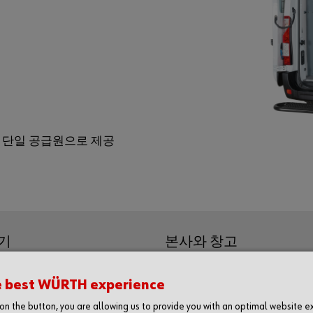
 단일 공급원으로 제공
기
본사와 창고
 376-8512
경기도 안성시 보개원삼로 291
e best WÜRTH experience
(17509)
 675-7311
g on the button, you are allowing us to provide you with an optimal website 
291-25, Bagaewonsam-ro, Bag
 376-5982