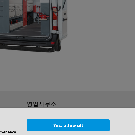
영업사무소
-25
경기도 화성시 동탄기흥로 614
Yes, allow all
더퍼스트타워2차 1616호(18469)
experience
ae-myeon,