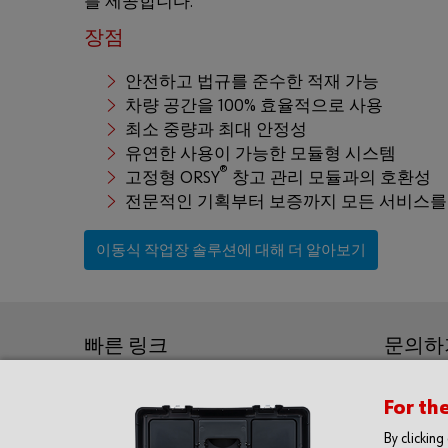
를 제공합니다.
장점
안전하고 법규를 준수한 적재 가능
차량 공간을 100% 효율적으로 사용
최소 중량과 최대 안정성
유연한 사용이 가능한 모듈형 시스템
®
고정형 ORSY
창고 관리 모듈과의 호환성
전문적인 기획부터 보증까지 모든 서비스를
이동식 작업장 솔루션에 대해 더 알아보기
빠른 링크
문의하
제품
(031)
For th
(031)
솔루션
By clickin
(031)