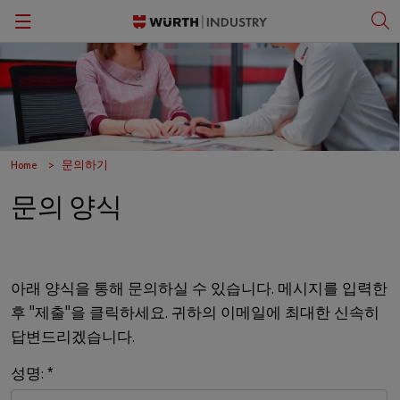
Back
Back
Back
Back
간반 솔루션
패스너
뷔르트 비즈니스 아카데미
한국어
품질 관리
작업 안전 보호 용품
문화
English
Home
문의하기
보관 관리
공구
문의 양식
키팅 및 조립
전문 제품 및 정밀 조립 부품
ORSY®자판기
소형 전기 부품
아래 양식을 통해 문의하실 수 있습니다. 메시지를 입력한
후 "제출"을 클릭하세요. 귀하의 이메일에 최대한 신속히
작업장 솔루션
답변드리겠습니다.
C-파트 정보
성명:
*