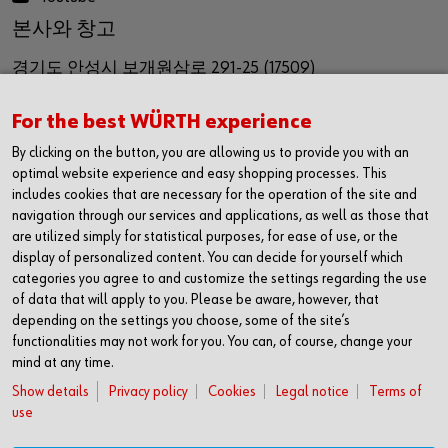
본사와 창고
경기도 안성시 보개원삼로 291-25 (17509)
291-25, Bagaewonsam-ro, Bagae-myeon,
For the best WÜRTH experience
Anseong-si, Gyeinggi-do
By clicking on the button, you are allowing us to provide you with an
Republic of Korea (17509)
optimal website experience and easy shopping processes. This
includes cookies that are necessary for the operation of the site and
navigation through our services and applications, as well as those that
영업사무소
are utilized simply for statistical purposes, for ease of use, or the
display of personalized content. You can decide for yourself which
경기도 화성시 동탄기흥로 614
categories you agree to and customize the settings regarding the use
더퍼스트타워2차 1616호(18469)
of data that will apply to you. Please be aware, however, that
depending on the settings you choose, some of the site’s
1616, The First Tower #2,
functionalities may not work for you. You can, of course, change your
mind at any time.
614,Dongtangiheung-ro,
Show details
Privacy policy
Cookies
Legal notice
Terms of
Hwaseong-si, Gyeonggi-do,
use
Republic of Korea (18469)