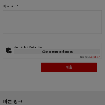
메시지:
*
Anti-Robot Verification
Click to start verification
Friendly
Captcha ⇗
빠른 링크