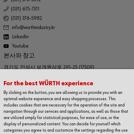
(031) 675-7311
(031) 376-5982
info@wurthindustry.kr
LinkedIn
Youtube
본사와 창고
경기도 안성시 보개원삼로 291-25 (17509)
291-25, Bagaewonsam-ro, Bagae-myeon,
For the best WÜRTH experience
Anseong-si, Gyeinggi-do
By clicking on the button, you are allowing us to provide you with an
Republic of Korea (17509)
optimal website experience and easy shopping processes. This
includes cookies that are necessary for the operation of the site and
navigation through our services and applications, as well as those that
영업사무소
are utilized simply for statistical purposes, for ease of use, or the
display of personalized content. You can decide for yourself which
경기도 화성시 동탄기흥로 614
categories you agree to and customize the settings regarding the use