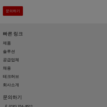
문의하기
빠른 링크
제품
솔루션
공급업체
채용
테크허브
회사소개
문의하기
(031) 376-8512