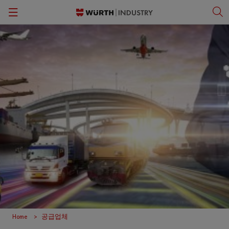
Back
Back
Back
Back
간반 솔루션
패스너
뷔르트 비즈니스 아카데미
한국어
품질 관리
작업 안전 보호 용품
문화
English
보관 관리
공구
키팅 및 조립
전문 제품 및 정밀 조립 부품
ORSY®자판기
소형 전기 부품
작업장 솔루션
C-파트 정보
Home
공급업체