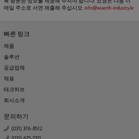
록 충분한 정보를 제공해 주셔야 합니다. 요청은 다음 이
메일 주소로 서면 제출해 주십시오:
info@wuerth-industry.kr
빠른 링크
제품
솔루션
공급업체
채용
테크허브
회사소개
문의하기
(031) 376-8512
(031) 675-7311