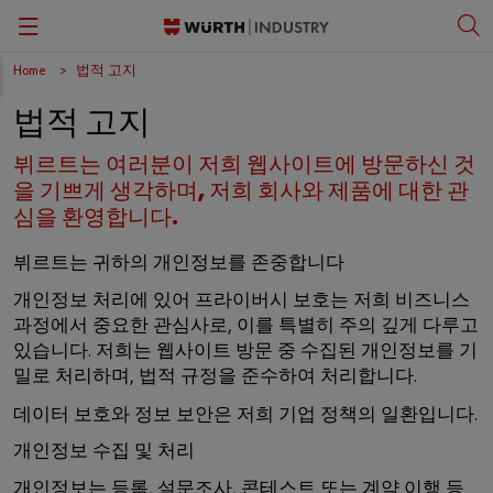
Home
법적 고지
Back
Back
Back
Back
법적 고지
간반 솔루션
패스너
뷔르트 비즈니스 아카데미
한국어
뷔르트는 여러분이 저희 웹사이트에 방문하신 것
품질 관리
작업 안전 보호 용품
문화
English
을 기쁘게 생각하며, 저희 회사와 제품에 대한 관
심을 환영합니다.
보관 관리
공구
뷔르트는 귀하의 개인정보를 존중합니다
키팅 및 조립
전문 제품 및 정밀 조립 부품
개인정보 처리에 있어 프라이버시 보호는 저희 비즈니스
과정에서 중요한 관심사로, 이를 특별히 주의 깊게 다루고
ORSY®자판기
소형 전기 부품
있습니다. 저희는 웹사이트 방문 중 수집된 개인정보를 기
밀로 처리하며, 법적 규정을 준수하여 처리합니다.
작업장 솔루션
데이터 보호와 정보 보안은 저희 기업 정책의 일환입니다.
C-파트 정보
개인정보 수집 및 처리
개인정보는 등록, 설문조사, 콘테스트 또는 계약 이행 등