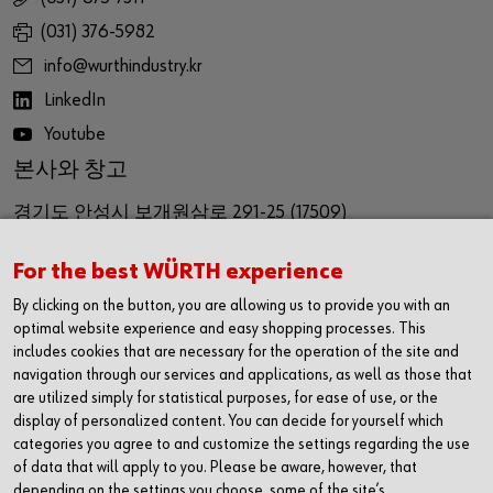
(031) 376-5982
info@wurthindustry.kr
LinkedIn
Youtube
본사와 창고
경기도 안성시 보개원삼로 291-25 (17509)
291-25, Bagaewonsam-ro, Bagae-myeon,
For the best WÜRTH experience
Anseong-si, Gyeinggi-do
By clicking on the button, you are allowing us to provide you with an
Republic of Korea (17509)
optimal website experience and easy shopping processes. This
includes cookies that are necessary for the operation of the site and
navigation through our services and applications, as well as those that
영업사무소
are utilized simply for statistical purposes, for ease of use, or the
display of personalized content. You can decide for yourself which
경기도 화성시 동탄기흥로 614
categories you agree to and customize the settings regarding the use
더퍼스트타워2차 1616호(18469)
of data that will apply to you. Please be aware, however, that
depending on the settings you choose, some of the site’s