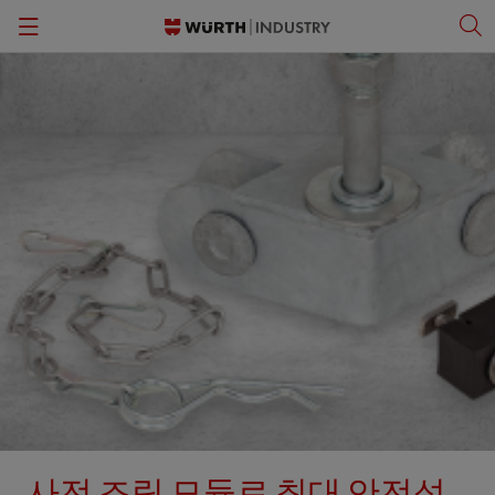
Back
Back
Back
Back
간반 솔루션
패스너
뷔르트 비즈니스 아카데미
한국어
품질 관리
작업 안전 보호 용품
문화
English
보관 관리
공구
키팅 및 조립
전문 제품 및 정밀 조립 부품
ORSY®자판기
소형 전기 부품
작업장 솔루션
C-파트 정보