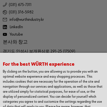
(031) 675-7311
(031) 376-5982
info@wurthindustry.kr
LinkedIn
Youtube
본사와 창고
경기도 안성시 보개원삼로 291-25 (17509)
291-25, Bagaewonsam-ro, Bagae-myeon,
For the best WÜRTH experience
Anseong-si, Gyeinggi-do
By clicking on the button, you are allowing us to provide you with an
Republic of Korea (17509)
optimal website experience and easy shopping processes. This
includes cookies that are necessary for the operation of the site and
navigation through our services and applications, as well as those that
영업사무소
are utilized simply for statistical purposes, for ease of use, or the
display of personalized content. You can decide for yourself which
경기도 화성시 동탄기흥로 614
categories you agree to and customize the settings regarding the use
더퍼스트타워2차 1616호(18469)
of data that will apply to you. Please be aware, however, that