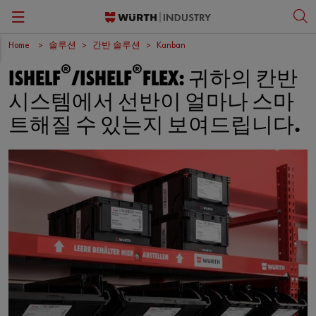
Home
솔루션
간반 솔루션
Kanban
Back
Back
Back
Back
®
®
ISHELF
/ISHELF
FLEX: 귀하의 칸반
간반 솔루션
패스너
뷔르트 비즈니스 아카데미
한국어
시스템에서 선반이 얼마나 스마
품질 관리
작업 안전 보호 용품
문화
English
트해질 수 있는지 보여드립니다.
보관 관리
공구
키팅 및 조립
전문 제품 및 정밀 조립 부품
ORSY®자판기
소형 전기 부품
작업장 솔루션
C-파트 정보