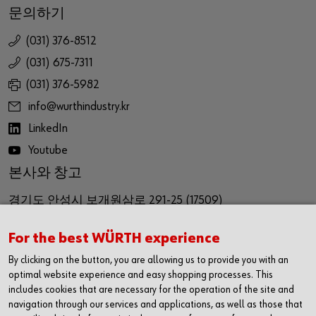
문의하기
(031) 376-8512
(031) 675-7311
(031) 376-5982
info@wurthindustry.kr
LinkedIn
Youtube
본사와 창고
경기도 안성시 보개원삼로 291-25 (17509)
291-25, Bagaewonsam-ro, Bagae-myeon,
For the best WÜRTH experience
Anseong-si, Gyeinggi-do
By clicking on the button, you are allowing us to provide you with an
Republic of Korea (17509)
optimal website experience and easy shopping processes. This
includes cookies that are necessary for the operation of the site and
navigation through our services and applications, as well as those that
영업사무소